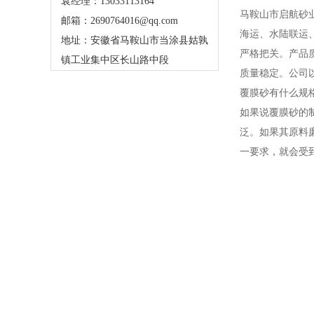
袁经理：13033113164
马鞍山市启航砂
邮箱：2690764016@qq.com
海运、水陆联运
地址：安徽省马鞍山市当涂县姑孰
严格把关。产品
镇工业集中区长山路中段
质量稳定。公司
覆膜砂有什么规
如果说覆膜砂的
泛。如果其原料
一要求，就会受