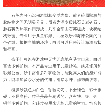
石英岩分为沉积岩型和变质岩型。前者碎屑颗粒与
胶结物之间无明显分界，后者为深变质纯石英岩矿石，
脉石英为热液作用形成，几乎全部由石英组成，块状结
构致密。专业用于儿童砂滩、儿童娱乐和海滩公园的白
色砂滩。根据当地的环境，白砂可以用来设计海滩形状
和壁画。
孩子们可以在游戏中无忧无虑地享受大自然。白砂
富含多种矿物。本产品专业用于儿童砂滩、娱乐场所和
砂滩公园。砂中富含多种矿物质，能提高人们的感知能
力，能增加多余水分的代谢，消除水肿，修饰曲线等。
覆膜砂颜色为白色，颗粒均匀，不会褪色。砂子很
硬，不易磨粉。粒子是晶莹剔透的。含有铁、镁、钾、
钙等多种矿物。它经常被用来训练儿童的智力。符合检