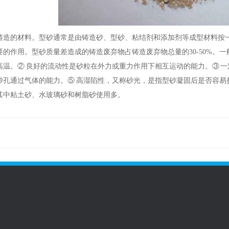
的材料。型砂通常是由铸造砂、型砂、粘结剂和添加剂等成型材料按一
的作用。型砂质量差造成的铸造废弃物占铸造废弃物总量的30-50%。
高温。② 良好的流动性是砂粒在外力或重力作用下相互运动的能力。③ 一
砂孔通过气体的能力。⑤ 高湿陷性，又称砂光，是指型砂凝固后是否容易
其中粘土砂、水玻璃砂和树脂砂使用多。