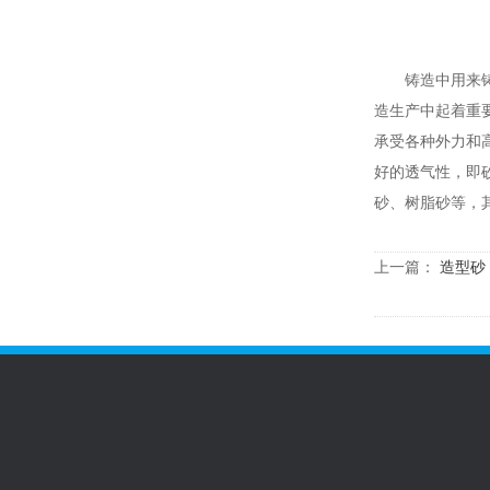
铸造中用来铸造
造生产中起着重要
承受各种外力和
好的透气性，即
砂、树脂砂等，
上一篇：
造型砂