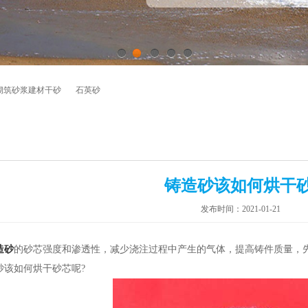
1
2
3
4
5
砌筑砂浆建材干砂
石英砂
铸造砂该如何烘干
发布时间：2021-01-21
造砂
的砂芯强度和渗透性，减少浇注过程中产生的气体，提高铸件质量，
砂该如何烘干砂芯呢?