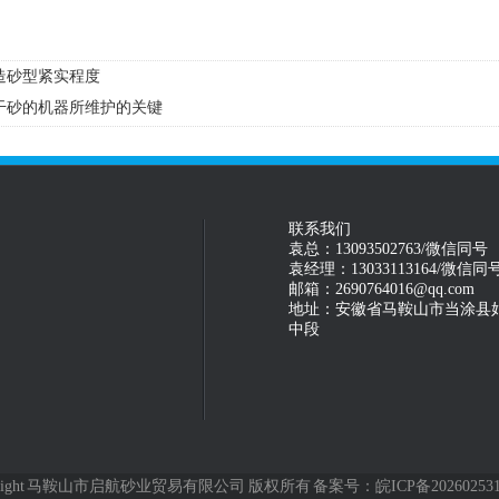
造砂型紧实程度
干砂的机器所维护的关键
联系我们
袁总：13093502763/微信同号
袁经理：13033113164/微信同
邮箱：2690764016@qq.com
地址：安徽省马鞍山市当涂县
中段
yright 马鞍山市启航砂业贸易有限公司 版权所有 备案号：
皖ICP备20260253