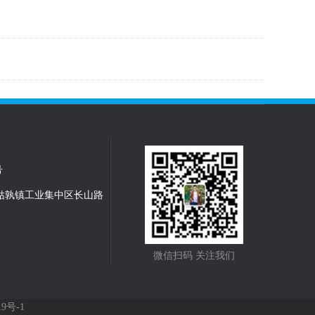
号
姑孰镇工业集中区长山路
微信扫码 关注我们
19号-1