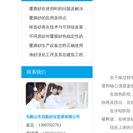
覆膜砂在使用时的问题及解决方法
覆膜砂的应用及特点
铸造砂再生技术与可持续发展路径
不同原砂对覆膜砂热稳定性的影响
覆膜砂生产设备怎样正确使用
海砂淡化工序及其在建筑工程中的应用前景
联系我们
在干燥过程中，
度和核心强度渗
在加热阶段，炉
快将其排出。当加
在冷却阶段，应
马鞍山市启航砂业贸易有限公司
被释放。在铸造砂
袁总：13093502763
综合上述的介绍