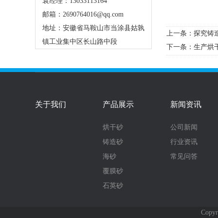
袁经理：13033113164
邮箱：2690764016@qq.com
地址：安徽省马鞍山市当涂县姑孰
上一条：
探究铸
镇工业集中区长山路中段
下一条：
生产烘
关于我们
产品展示
新闻资讯
烘干砂
公司新闻
铸造砂
行业资讯
海砂
常见问答
覆膜砂
石英砂
Cop