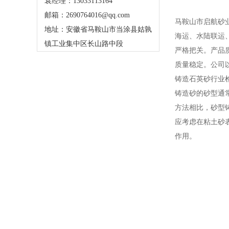
袁经理：13033113164
邮箱：2690764016@qq.com
马鞍山市启航砂
地址：安徽省马鞍山市当涂县姑孰
海运、水陆联运
镇工业集中区长山路中段
严格把关。产品
质量稳定。公司
铸造石英砂行业
铸造砂的砂型通
方法相比，砂型
应考虑在粘土砂
作用。