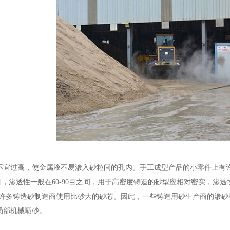
不宜过高，使金属液不易渗入砂粒间的孔内。手工成型产品的小零件上有许多
40目，渗透性一般在60-90目之间，用于高密度铸造的砂型应相对密实，渗透性
之间。许多铸造砂制造商使用比砂大的砂芯。因此，一些铸造用砂生产商的渗砂
局部机械喷砂。