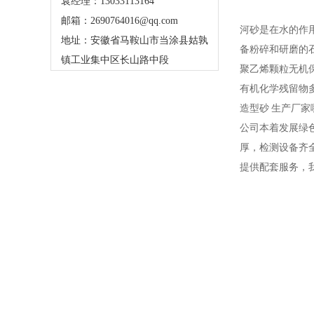
袁经理：13033113164
邮箱：2690764016@qq.com
河砂是在水的作
地址：安徽省马鞍山市当涂县姑孰
备粉碎和研磨的
镇工业集中区长山路中段
聚乙烯颗粒无机
有机化学残留物
造型砂 生产厂家
公司本着发展绿
厚，检测设备齐
提供配套服务，