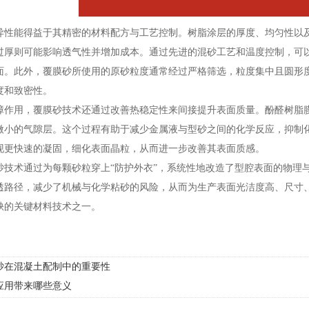
能得益于其精密的材料配方与工艺控制。树脂涂层的厚度、均匀性以及
过厚则可能影响透气性并增加成本。通过先进的混砂工艺和温度控制，可
面。此外，覆膜砂所使用的原砂粒度通常经过严格筛选，粒度集中且圆形
度和致密性。
用，覆膜砂技术还通过改善热稳定性来间接提升表面质量。酚醛树脂膜
微小的气隙层。这个过程有助于减少金属液与型砂之间的化学反应，抑制
现更快速的凝固，细化表面晶粒，从而进一步改善其表面质感。
术通过为每颗砂粒穿上“防护外衣”，系统性地改造了型腔表面的物理与
透路径，减少了机械与化学粘砂的风险，从而为生产表面光洁度高、尺寸
缺的关键材料技术之一。
砂在混凝土配制中的重要性
应用带来哪些意义