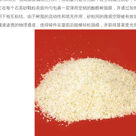
它在每个石英砂颗粒表面均匀包裹一层薄而坚韧的酚醛树脂膜，并通过加
用下相互粘结。由于树脂的流动性和填充作用，砂粒间的微观空隙被有效
属液渗透的物理通道，使得铸件在凝固后能够轻松脱模，并获得显著更光