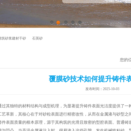
1
2
3
4
5
砌筑砂浆建材干砂
石英砂
您的
覆膜砂技术如何提升铸件
发布时间：2025-10-03
通过其独特的材料结构与成型机理，为显著提升铸件表面光洁度提供了一
工艺革新，其核心在于对砂粒表面进行精密改性，从而在金属液与砂型之
表面质量的根本原理，源于其构筑的光滑且致密的型腔表面。普通铸造
隙与凹凸。当高温金属液注入时，很易渗入这些孔隙，发生机械性粘砂，