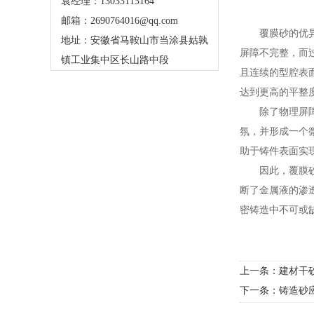
袁经理：13033113164
邮箱：2690764016@qq.com
覆膜砂的优异性
地址：安徽省马鞍山市当涂县姑孰
屏障不完整，而
镇工业集中区长山路中段
且连续的型腔表
达到更高的平整
除了物理屏障作
氛，并形成一个
助于铸件表面实
因此，覆膜砂技
断了金属液的渗
密铸造中不可或
上一条：
建材干
下一条：
铸造砂